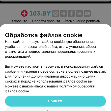
О проекте
Новости проекта
Размещение рекламы
Медицинский маркетинг
Публичный договор
Обработка файлов cookie
Пользовательское соглашение
Способы оплаты
Наш сайт использует файлы cookie для обеспечения
Вакансии
Партнеры
удобства пользователей сайта, его улучшения, сбора
Написать руководителю 103.by
статистики и предоставления персонализированных
Написать в поддержку
рекомендаций.
Персональные настройки cookie
Вы можете настроить параметры использования файлов
Обработка персональных данных
cookie или изменить свое согласие в более позднее время.
Для получения дополнительной информации о целях,
сроках и порядке использования файлов cookie вы
можете ознакомиться с нашей
Политикой обработки
файлов cookie
Принять
© 2026 ООО «Артокс Лаб», УНП 191700409
| 220012, Республика Беларусь,
г. Минск, улица Толбухина, 2, пом. 16 | help@103.by