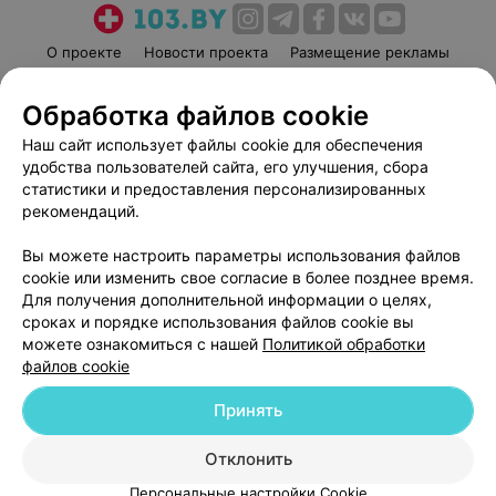
О проекте
Новости проекта
Размещение рекламы
Медицинский маркетинг
Публичный договор
Обработка файлов cookie
Пользовательское соглашение
Способы оплаты
Наш сайт использует файлы cookie для обеспечения
Вакансии
Партнеры
удобства пользователей сайта, его улучшения, сбора
Написать руководителю 103.by
статистики и предоставления персонализированных
Написать в поддержку
рекомендаций.
Персональные настройки cookie
Вы можете настроить параметры использования файлов
Обработка персональных данных
cookie или изменить свое согласие в более позднее время.
Для получения дополнительной информации о целях,
сроках и порядке использования файлов cookie вы
можете ознакомиться с нашей
Политикой обработки
файлов cookie
Принять
© 2026 ООО «Артокс Лаб», УНП 191700409
| 220012, Республика Беларусь,
г. Минск, улица Толбухина, 2, пом. 16 | help@103.by
Отклонить
Служба поддержки
+375 291212755
Персональные настройки Cookie