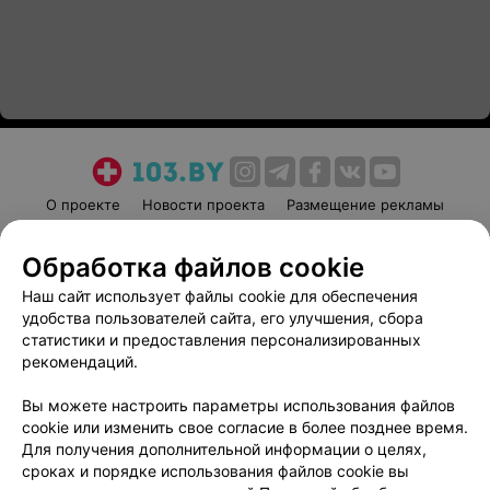
О проекте
Новости проекта
Размещение рекламы
Медицинский маркетинг
Публичный договор
Обработка файлов cookie
Пользовательское соглашение
Способы оплаты
Наш сайт использует файлы cookie для обеспечения
Вакансии
Партнеры
удобства пользователей сайта, его улучшения, сбора
Написать руководителю 103.by
статистики и предоставления персонализированных
Написать в поддержку
рекомендаций.
Персональные настройки cookie
Вы можете настроить параметры использования файлов
Обработка персональных данных
cookie или изменить свое согласие в более позднее время.
Для получения дополнительной информации о целях,
сроках и порядке использования файлов cookie вы