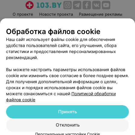
О проекте
Новости проекта
Размещение рекламы
Медицинский маркетинг
Публичный договор
Обработка файлов cookie
Пользовательское соглашение
Способы оплаты
Наш сайт использует файлы cookie для обеспечения
Вакансии
Партнеры
удобства пользователей сайта, его улучшения, сбора
Написать руководителю 103.by
статистики и предоставления персонализированных
Написать в поддержку
рекомендаций.
Персональные настройки cookie
Вы можете настроить параметры использования файлов
Обработка персональных данных
cookie или изменить свое согласие в более позднее время.
Для получения дополнительной информации о целях,
сроках и порядке использования файлов cookie вы
можете ознакомиться с нашей
Политикой обработки
файлов cookie
Принять
© 2026 ООО «Артокс Лаб», УНП 191700409
| 220012, Республика Беларусь,
г. Минск, улица Толбухина, 2, пом. 16 | help@103.by
Отклонить
Служба поддержки
+375 291212755
Персональные настройки Cookie