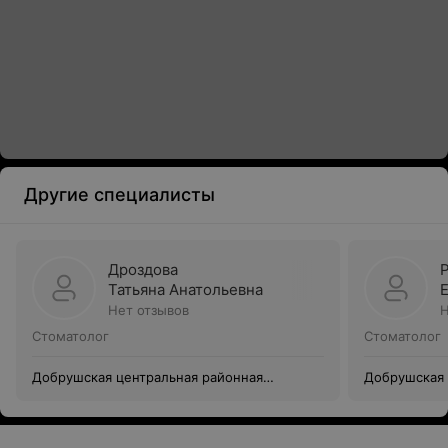
Другие специалисты
Дроздова
Татьяна Анатольевна
Нет отзывов
Н
Стоматолог
Стоматолог
Добрушская центральная районная
Добрушская 
поликлиника
поликлиник