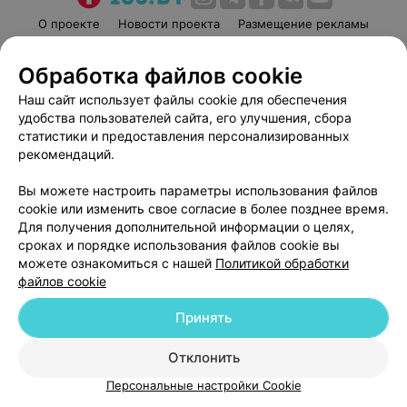
О проекте
Новости проекта
Размещение рекламы
Медицинский маркетинг
Публичный договор
Обработка файлов cookie
Пользовательское соглашение
Способы оплаты
Наш сайт использует файлы cookie для обеспечения
Вакансии
Партнеры
удобства пользователей сайта, его улучшения, сбора
Написать руководителю 103.by
статистики и предоставления персонализированных
Написать в поддержку
рекомендаций.
Персональные настройки cookie
Вы можете настроить параметры использования файлов
Обработка персональных данных
cookie или изменить свое согласие в более позднее время.
Для получения дополнительной информации о целях,
сроках и порядке использования файлов cookie вы
можете ознакомиться с нашей
Политикой обработки
файлов cookie
Принять
© 2026 ООО «Артокс Лаб», УНП 191700409
| 220012, Республика Беларусь,
г. Минск, улица Толбухина, 2, пом. 16 | help@103.by
Отклонить
Служба поддержки
+375 291212755
Персональные настройки Cookie