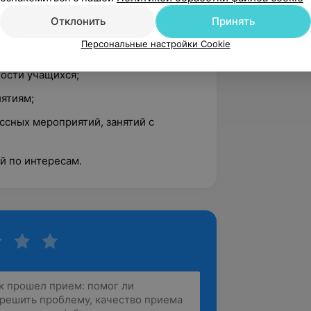
сть:Педагог-организатор, педагог
Отклонить
Принять
Персональные настройки Cookie
ности учащихся;
иятиям;
ссных мероприятий, занятий с
й по интересам.