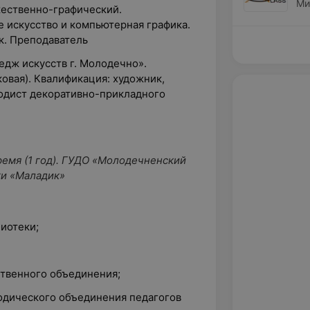
Ми
жественно-графический.
 искусство и компьютерная графика.
к. Преподаватель
едж искусств г. Молодечно».
овая). Квалификация: художник,
одист декоративно-прикладного
ремя (1 год). ГУДО «Молодечненский
жи «Маладик»
иотеки;
твенного объединения;
одического объединения педагогов