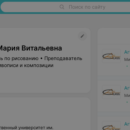
Поиск по сайту
Мария Витальевна
Ar
ь по рисованию • Преподаватель
Ми
ивописи и композиции
Ar
Ми
Ar
ственный университет им.