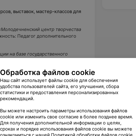
рсов, выставок, мастер-классов для
О «Молодечненский центр творчества
ность: Педагог дополнительного
ции на базе государственного
я последипломного образования».
Обработка файлов cookie
кационная категория педагога
Наш сайт использует файлы cookie для обеспечения
удобства пользователей сайта, его улучшения, сбора
статистики и предоставления персонализированных
рекомендаций.
й по интересам;
Вы можете настроить параметры использования файлов
cookie или изменить свое согласие в более позднее время.
ении внешкольных мероприятий.
Для получения дополнительной информации о целях,
сроках и порядке использования файлов cookie вы можете
«Полочанская средняя школа
ознакомиться с нашей
Политикой обработки файлов cookie