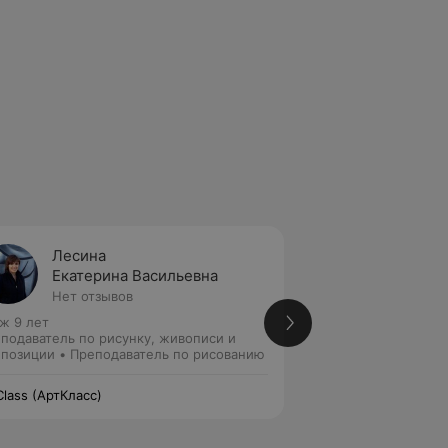
Лесина
Роман
Екатерина Васильевна
Артем
Нет отзывов
Нет от
ж 9 лет
Стаж 6 лет
подаватель по рисунку, живописи и
Преподаватель по 
позиции • Преподаватель по рисованию
композиции • Пре
Class (АртКласс)
ArtClass (АртКласс