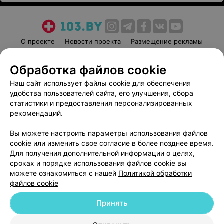
О проекте
Новости проекта
Размещение рекламы
Медицинский маркетинг
Публичный договор
Обработка файлов cookie
Пользовательское соглашение
Способы оплаты
Наш сайт использует файлы cookie для обеспечения
Вакансии
Партнеры
удобства пользователей сайта, его улучшения, сбора
Написать руководителю 103.by
статистики и предоставления персонализированных
Написать в поддержку
рекомендаций.
Персональные настройки cookie
Вы можете настроить параметры использования файлов
Обработка персональных данных
cookie или изменить свое согласие в более позднее время.
Для получения дополнительной информации о целях,
сроках и порядке использования файлов cookie вы
можете ознакомиться с нашей
Политикой обработки
файлов cookie
Принять
© 2026 ООО «Артокс Лаб», УНП 191700409
| 220012, Республика Беларусь,
г. Минск, улица Толбухина, 2, пом. 16 | help@103.by