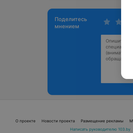
Поделитесь
мнением
О проекте
Новости проекта
Размещение рекламы
М
Написать руководителю 103.by