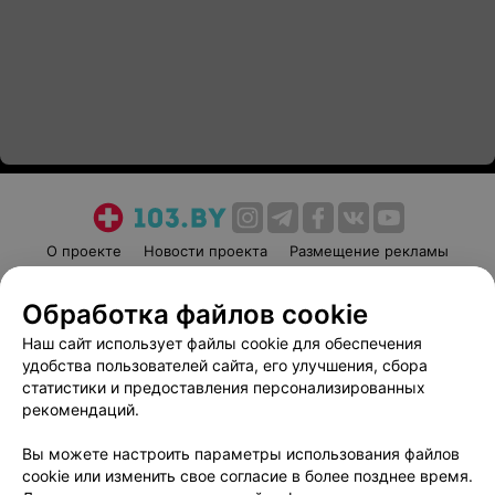
О проекте
Новости проекта
Размещение рекламы
Медицинский маркетинг
Публичный договор
Обработка файлов cookie
Пользовательское соглашение
Способы оплаты
Наш сайт использует файлы cookie для обеспечения
Вакансии
Партнеры
удобства пользователей сайта, его улучшения, сбора
Написать руководителю 103.by
статистики и предоставления персонализированных
Написать в поддержку
рекомендаций.
Персональные настройки cookie
Вы можете настроить параметры использования файлов
Обработка персональных данных
cookie или изменить свое согласие в более позднее время.