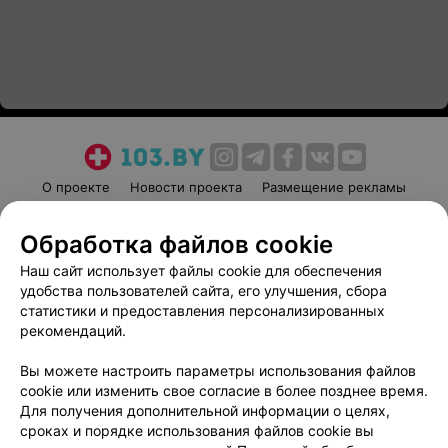
О проекте
Новости проекта
Размещение рекламы
Медицинский маркетинг
Публичный договор
Обработка файлов cookie
Пользовательское соглашение
Способы оплаты
Наш сайт использует файлы cookie для обеспечения
Вакансии
Партнеры
удобства пользователей сайта, его улучшения, сбора
Написать руководителю 103.by
статистики и предоставления персонализированных
Написать в поддержку
рекомендаций.
Персональные настройки cookie
Вы можете настроить параметры использования файлов
Обработка персональных данных
cookie или изменить свое согласие в более позднее время.
Для получения дополнительной информации о целях,
сроках и порядке использования файлов cookie вы