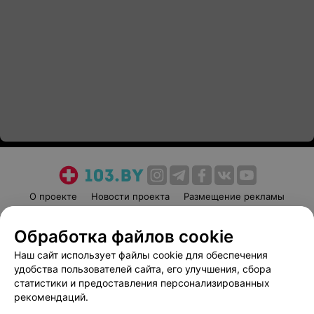
О проекте
Новости проекта
Размещение рекламы
Медицинский маркетинг
Публичный договор
Обработка файлов cookie
Пользовательское соглашение
Способы оплаты
Наш сайт использует файлы cookie для обеспечения
Вакансии
Партнеры
удобства пользователей сайта, его улучшения, сбора
Написать руководителю 103.by
статистики и предоставления персонализированных
Написать в поддержку
рекомендаций.