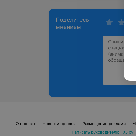
Поделитесь
мнением
О проекте
Новости проекта
Размещение рекламы
М
Написать руководителю 103.by