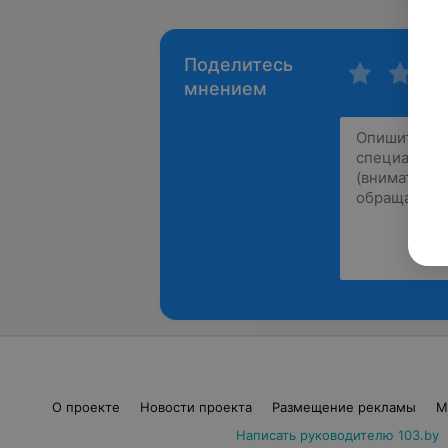
Поделитесь
мнением
О проекте
Новости проекта
Размещение рекламы
М
Написать руководителю 103.by