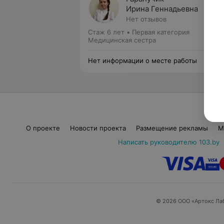
Ирина Геннадьевна
Нет отзывов
Стаж 6 лет
•
Первая категория
Медицинская сестра
Нет информации о месте работы
О проекте
Новости проекта
Размещение рекламы
М
Написать руководителю 103.by
© 2026 ООО «Артокс Ла