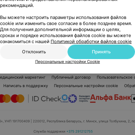
рекомендаций.
Татьяна Андреевна
Нет отзывов
Вы можете настроить параметры использования файлов
Стаж 19 лет
•
Первая категория
Ста
cookie или изменить свое согласие в более позднее время.
Медицинская сестра
Мед
Для получения дополнительной информации о целях,
сроках и порядке использования файлов cookie вы можете
Нет информации о месте работы
Нет
ознакомиться с нашей
Политикой обработки файлов cookie
Отклонить
Принять
Персональные настройки Cookie
едицинский маркетинг
Публичный договор
Пользовательское 
Написать в поддержку
Персональные настройки cookie
Обра
б», УНП 191700409
| 220012, Республика Беларусь, г. Минск, улица Толбухина, 2, п
Служба поддержки
+375 291212755