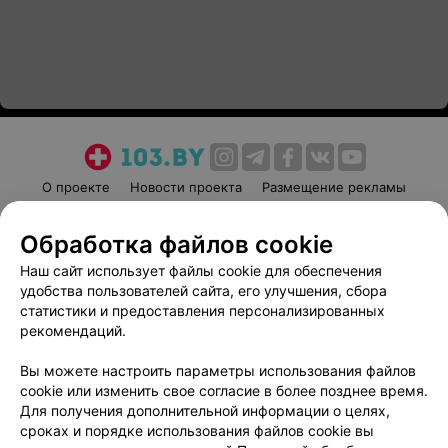
О проекте
Новости проекта
Размещение рекламы
Медицинский маркетинг
Публичный договор
Обработка файлов cookie
Пользовательское соглашение
Способы оплаты
Наш сайт использует файлы cookie для обеспечения
Вакансии
Партнеры
удобства пользователей сайта, его улучшения, сбора
Написать руководителю 103.by
статистики и предоставления персонализированных
Написать в поддержку
рекомендаций.
Персональные настройки cookie
Вы можете настроить параметры использования файлов
Обработка персональных данных
cookie или изменить свое согласие в более позднее время.
Для получения дополнительной информации о целях,
сроках и порядке использования файлов cookie вы