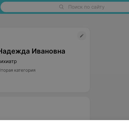
Поиск по сайту
Надежда Ивановна
сихиатр
Вторая категория
хологический факультет Гродненского