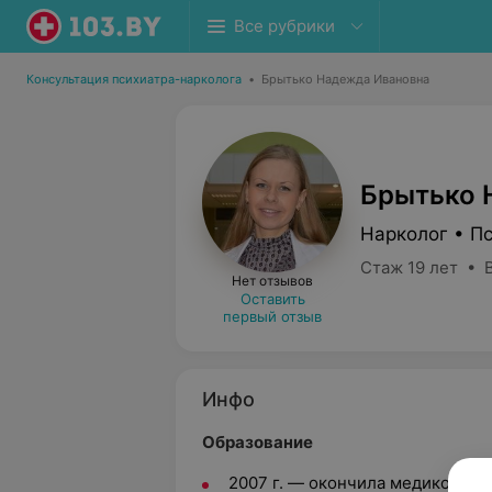
Все рубрики
Консультация психиатра-нарколога
•
Брытько Надежда Ивановна
Брытько 
Нарколог • П
Стаж 19 лет • 
Нет отзывов
Оставить
первый отзыв
Инфо
Образование
2007 г. — окончила медико-пси