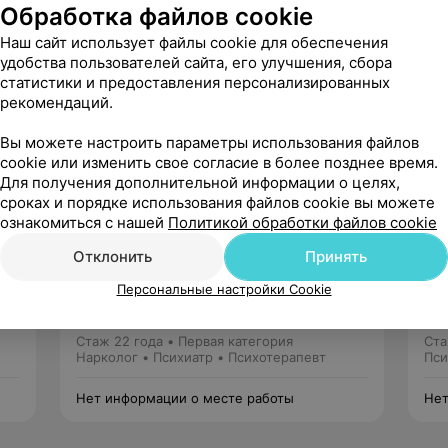
Обработка файлов cookie
 университета
Наш сайт использует файлы cookie для обеспечения
удобства пользователей сайта, его улучшения, сбора
статистики и предоставления персонализированных
аботала в приёмном отделении, затем
рекомендаций.
ом женском отделении
Вы можете настроить параметры использования файлов
cookie или изменить свое согласие в более позднее время.
Для получения дополнительной информации о целях,
сроках и порядке использования файлов cookie вы можете
ознакомиться с нашей
Политикой обработки файлов cookie
Отклонить
Принять
Сацута
Персональные настройки Cookie
Виктор Федорович
2 отзыва
5.0
Стаж 22 года
•
Первая категория
Ста
Нарколог • Психиатр • Психотерапевт
Пси
Нет информации о месте работы
Нет