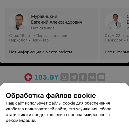
Муравицкий
Евгений Александрович
Нет отзывов
2
Стаж 16 лет
•
Первая категория
Стаж 22 год
Нарколог • Психиатр
Нарколог • 
Нет информации о месте работы
Нет информа
О проекте
Новости проекта
Размещение рекламы
Обработка файлов cookie
Медицинский маркетинг
Публичный договор
Пользовательское соглашение
Способы оплаты
Наш сайт использует файлы cookie для обеспечения
удобства пользователей сайта, его улучшения, сбора
Вакансии
Партнеры
статистики и предоставления персонализированных
Написать руководителю 103.by
рекомендаций.
Написать в поддержку