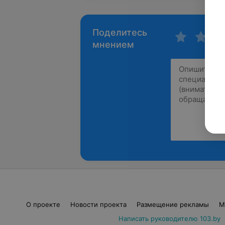
Поделитесь
мнением
О проекте
Новости проекта
Размещение рекламы
М
Написать руководителю 103.by