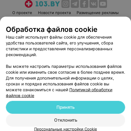
О проекте
Новости проекта
Размещение рекламы
Медицинский маркетинг
Публичный договор
Обработка файлов cookie
Пользовательское соглашение
Способы оплаты
Наш сайт использует файлы cookie для обеспечения
Вакансии
Партнеры
удобства пользователей сайта, его улучшения, сбора
Написать руководителю 103.by
статистики и предоставления персонализированных
Написать в поддержку
рекомендаций.
Персональные настройки cookie
Вы можете настроить параметры использования файлов
Обработка персональных данных
cookie или изменить свое согласие в более позднее время.
Для получения дополнительной информации о целях,
сроках и порядке использования файлов cookie вы
можете ознакомиться с нашей
Политикой обработки
файлов cookie
Принять
© 2026 ООО «Артокс Лаб», УНП 191700409
| 220012, Республика Беларусь,
г. Минск, улица Толбухина, 2, пом. 16 | help@103.by
Отклонить
Служба поддержки
+375 291212755
Персональные настройки Cookie