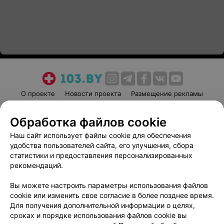
О проекте
Новости проекта
Размещение рекламы
Медицинский маркетинг
Публичный договор
Обработка файлов cookie
Пользовательское соглашение
Способы оплаты
Наш сайт использует файлы cookie для обеспечения
Вакансии
Партнеры
удобства пользователей сайта, его улучшения, сбора
Написать руководителю 103.by
статистики и предоставления персонализированных
Написать в поддержку
рекомендаций.
Персональные настройки cookie
Вы можете настроить параметры использования файлов
Обработка персональных данных
cookie или изменить свое согласие в более позднее время.
Для получения дополнительной информации о целях,
сроках и порядке использования файлов cookie вы