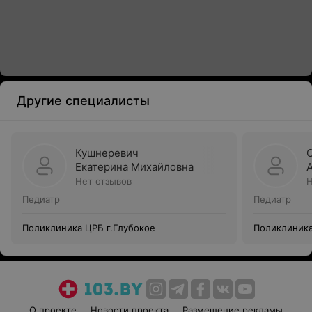
Другие специалисты
Кушнеревич
Екатерина Михайловна
Нет отзывов
Н
Педиатр
Педиатр
Поликлиника ЦРБ г.Глубокое
Поликлиника
О проекте
Новости проекта
Размещение рекламы