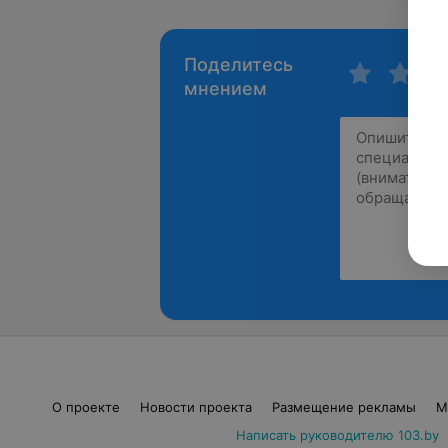
Поделитесь
мнением
О проекте
Новости проекта
Размещение рекламы
М
Написать руководителю 103.by