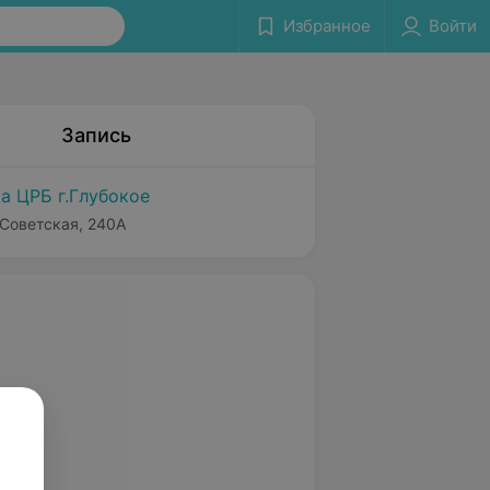
Избранное
Войти
Запись
а ЦРБ г.Глубокое
 Советская, 240А