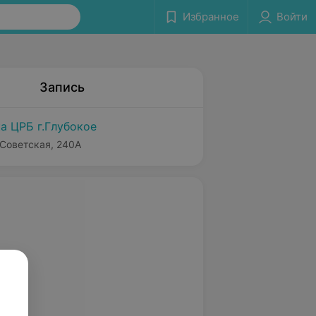
Избранное
Войти
Запись
а ЦРБ г.Глубокое
 Советская, 240А