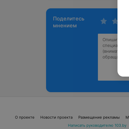
Поделитесь
мнением
О проекте
Новости проекта
Размещение рекламы
М
Написать руководителю 103.by