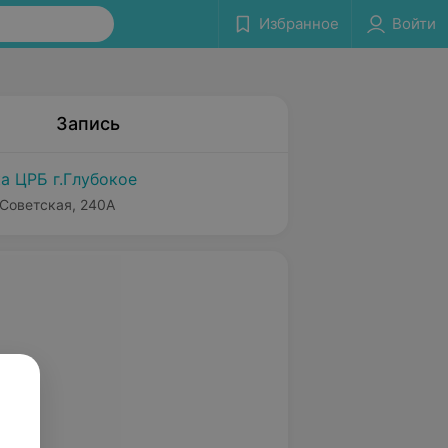
Избранное
Войти
Запись
а ЦРБ г.Глубокое
 Советская, 240А