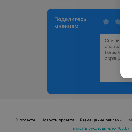
Поделитесь
мнением
О проекте
Новости проекта
Размещение рекламы
М
Написать руководителю 103.by