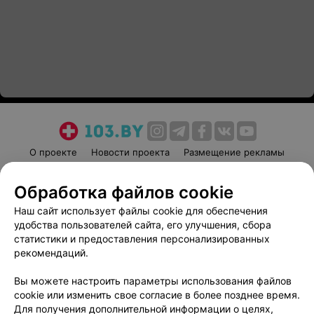
О проекте
Новости проекта
Размещение рекламы
Медицинский маркетинг
Публичный договор
Обработка файлов cookie
Пользовательское соглашение
Способы оплаты
Наш сайт использует файлы cookie для обеспечения
Вакансии
Партнеры
удобства пользователей сайта, его улучшения, сбора
Написать руководителю 103.by
статистики и предоставления персонализированных
Написать в поддержку
рекомендаций.
Персональные настройки cookie
Вы можете настроить параметры использования файлов
Обработка персональных данных
cookie или изменить свое согласие в более позднее время.
Для получения дополнительной информации о целях,