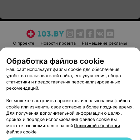
О проекте
Новости проекта
Размещение рекламы
Медицинский маркетинг
Публичный договор
Обработка файлов cookie
Пользовательское соглашение
Способы оплаты
Наш сайт использует файлы cookie для обеспечения
Вакансии
Партнеры
удобства пользователей сайта, его улучшения, сбора
Написать руководителю 103.by
статистики и предоставления персонализированных
Написать в поддержку
рекомендаций.
Персональные настройки cookie
Вы можете настроить параметры использования файлов
Обработка персональных данных
cookie или изменить свое согласие в более позднее время.
Для получения дополнительной информации о целях,
сроках и порядке использования файлов cookie вы
можете ознакомиться с нашей
Политикой обработки
файлов cookie