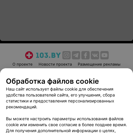
О проекте
Новости проекта
Размещение рекламы
Медицинский маркетинг
Публичный договор
Обработка файлов cookie
Пользовательское соглашение
Способы оплаты
Наш сайт использует файлы cookie для обеспечения
Вакансии
Партнеры
удобства пользователей сайта, его улучшения, сбора
Написать руководителю 103.by
статистики и предоставления персонализированных
Написать в поддержку
рекомендаций.
Персональные настройки cookie
Вы можете настроить параметры использования файлов
Обработка персональных данных
cookie или изменить свое согласие в более позднее время.
Для получения дополнительной информации о целях,