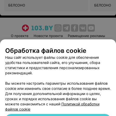
БЕЛСОНО
БЕЛСОНО
О проекте
Новости проекта
Размещение рекламы
Медицинский маркетинг
Публичный договор
Обработка файлов cookie
Пользовательское соглашение
Способы оплаты
Наш сайт использует файлы cookie для обеспечения
Вакансии
Партнеры
удобства пользователей сайта, его улучшения, сбора
Написать руководителю 103.by
статистики и предоставления персонализированных
Написать в поддержку
рекомендаций.
Персональные настройки cookie
Вы можете настроить параметры использования файлов
Обработка персональных данных
cookie или изменить свое согласие в более позднее время.
Для получения дополнительной информации о целях,
сроках и порядке использования файлов cookie вы
можете ознакомиться с нашей
Политикой обработки
файлов cookie