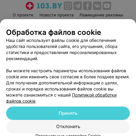
О проекте
Новости проекта
Размещение рекламы
Медицинский маркетинг
Публичный договор
Обработка файлов cookie
Пользовательское соглашение
Способы оплаты
Наш сайт использует файлы cookie для обеспечения
Вакансии
Партнеры
удобства пользователей сайта, его улучшения, сбора
Написать руководителю 103.by
статистики и предоставления персонализированных
Написать в поддержку
рекомендаций.
Персональные настройки cookie
Вы можете настроить параметры использования файлов
Обработка персональных данных
cookie или изменить свое согласие в более позднее время.
Для получения дополнительной информации о целях,
сроках и порядке использования файлов cookie вы
можете ознакомиться с нашей
Политикой обработки
файлов cookie
Принять
© 2026 ООО «Артокс Лаб», УНП 191700409
| 220012, Республика Беларусь,
г. Минск, улица Толбухина, 2, пом. 16 | help@103.by
Отклонить
Служба поддержки
+375 291212755
Персональные настройки Cookie