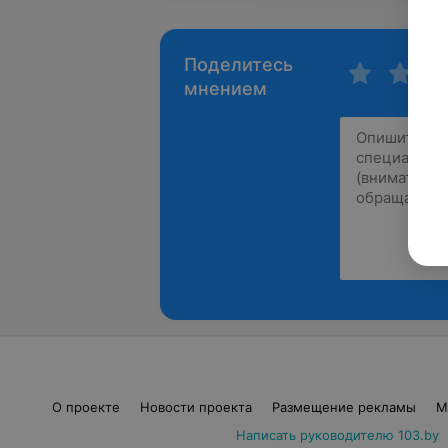
Поделитесь
мнением
О проекте
Новости проекта
Размещение рекламы
М
Написать руководителю 103.by