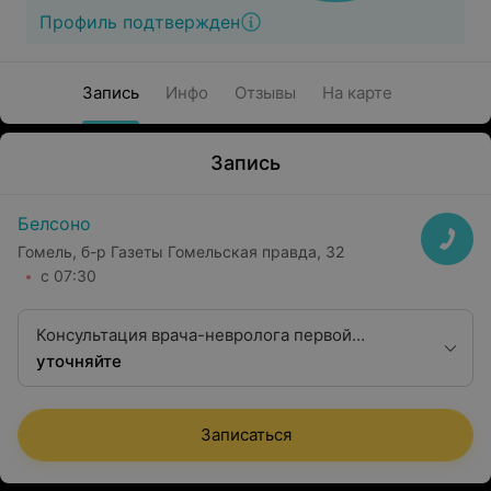
Профиль подтвержден
Запись
Инфо
Отзывы
На карте
Запись
Белсоно
Гомель, б-р Газеты Гомельская правда, 32
с 07:30
Консультация врача-невролога первой
квалификационной категории
уточняйте
Записаться