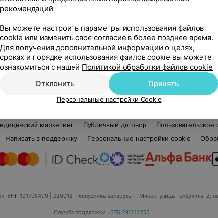
рекомендаций.
Елена Леонидовна
Нет отзывов
Вы можете настроить параметры использования файлов
Стаж 4 года
•
Первая категория
Ста
cookie или изменить свое согласие в более позднее время.
Старшая медицинская сестра
Ста
Для получения дополнительной информации о целях,
сроках и порядке использования файлов cookie вы можете
Нет информации о месте работы
Нет
ознакомиться с нашей
Политикой обработки файлов cookie
Отклонить
Принять
Персональные настройки Cookie
едицинский маркетинг
Публичный договор
Пользовательское 
Написать в поддержку
Персональные настройки cookie
Обра
б», УНП 191700409
| 220012, Республика Беларусь, г. Минск, улица Толбухина, 2, п
Служба поддержки
+375 291212755