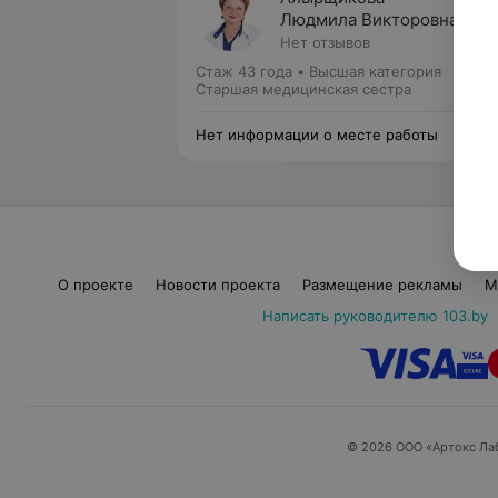
Людмила Викторовна
Нет отзывов
Стаж 43 года
•
Высшая категория
Старшая медицинская сестра
Нет информации о месте работы
О проекте
Новости проекта
Размещение рекламы
М
Написать руководителю 103.by
© 2026 ООО «Артокс Ла