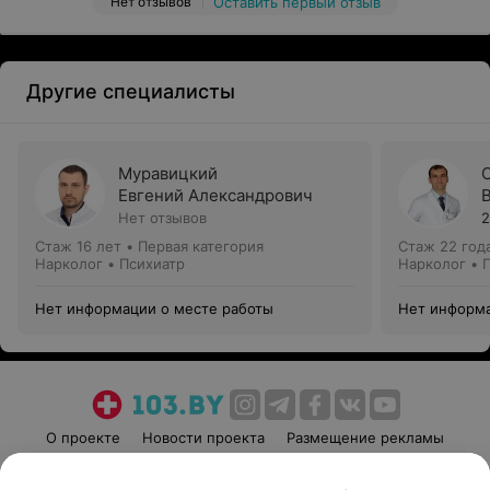
Нет отзывов
Оставить первый отзыв
Другие специалисты
Муравицкий
Евгений Александрович
Нет отзывов
2
Стаж 16 лет
•
Первая категория
Стаж 22 год
Нарколог • Психиатр
Нарколог • 
Нет информации о месте работы
Нет информа
О проекте
Новости проекта
Размещение рекламы
Медицинский маркетинг
Публичный договор