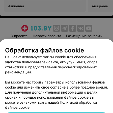
Авиценна
Авиценна
О проекте
Новости проекта
Размещение рекламы
Медицинский маркетинг
Публичный договор
Обработка файлов cookie
Пользовательское соглашение
Способы оплаты
Наш сайт использует файлы cookie для обеспечения
Вакансии
Партнеры
удобства пользователей сайта, его улучшения, сбора
Написать руководителю 103.by
статистики и предоставления персонализированных
Написать в поддержку
рекомендаций.
Персональные настройки cookie
Вы можете настроить параметры использования файлов
Обработка персональных данных
cookie или изменить свое согласие в более позднее время.
Для получения дополнительной информации о целях,
сроках и порядке использования файлов cookie вы
можете ознакомиться с нашей
Политикой обработки
файлов cookie