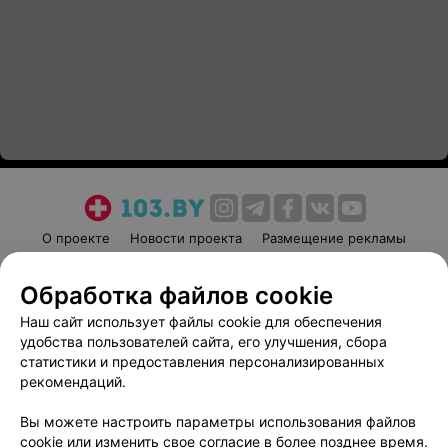
О проекте
Новости проекта
Размещение рекламы
Медицинский маркетинг
Публичный договор
Обработка файлов cookie
Пользовательское соглашение
Способы оплаты
Наш сайт использует файлы cookie для обеспечения
Вакансии
Партнеры
удобства пользователей сайта, его улучшения, сбора
Написать руководителю 103.by
статистики и предоставления персонализированных
Написать в поддержку
рекомендаций.
Персональные настройки cookie
Вы можете настроить параметры использования файлов
Обработка персональных данных
cookie или изменить свое согласие в более позднее время.