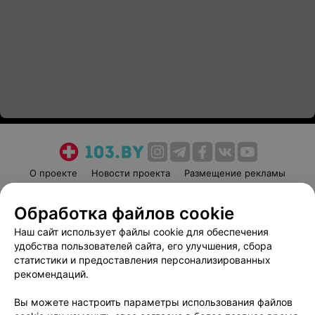
О проекте
Новости проекта
Размещение рекламы
Медицинский маркетинг
Публичный договор
Обработка файлов cookie
Пользовательское соглашение
Способы оплаты
Наш сайт использует файлы cookie для обеспечения
Вакансии
Партнеры
удобства пользователей сайта, его улучшения, сбора
Написать руководителю 103.by
статистики и предоставления персонализированных
Написать в поддержку
рекомендаций.
Персональные настройки cookie
Вы можете настроить параметры использования файлов
Обработка персональных данных