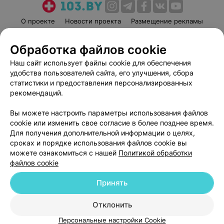
О проекте
Новости проекта
Размещение рекламы
Медицинский маркетинг
Публичный договор
Обработка файлов cookie
Пользовательское соглашение
Способы оплаты
Наш сайт использует файлы cookie для обеспечения
Вакансии
Партнеры
удобства пользователей сайта, его улучшения, сбора
Написать руководителю 103.by
статистики и предоставления персонализированных
Написать в поддержку
рекомендаций.
Персональные настройки cookie
Вы можете настроить параметры использования файлов
Обработка персональных данных
cookie или изменить свое согласие в более позднее время.
Для получения дополнительной информации о целях,
сроках и порядке использования файлов cookie вы
можете ознакомиться с нашей
Политикой обработки
файлов cookie
Принять
© 2026 ООО «Артокс Лаб», УНП 191700409
| 220012, Республика Беларусь,
г. Минск, улица Толбухина, 2, пом. 16 | help@103.by
Отклонить
Служба поддержки
+375 291212755
Персональные настройки Cookie