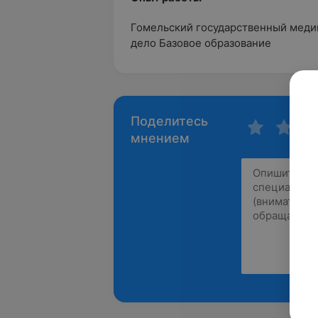
Гомельский государственный меди
дело Базовое образование
Поделитесь
мнением