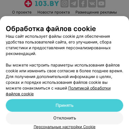
О проекте
Новости проекта
Размещение рекламы
Медицинский маркетинг
Публичный договор
Обработка файлов cookie
Пользовательское соглашение
Способы оплаты
Наш сайт использует файлы cookie для обеспечения
Вакансии
Партнеры
удобства пользователей сайта, его улучшения, сбора
Написать руководителю 103.by
статистики и предоставления персонализированных
Написать в поддержку
рекомендаций.
Персональные настройки cookie
Вы можете настроить параметры использования файлов
Обработка персональных данных
cookie или изменить свое согласие в более позднее время.
Для получения дополнительной информации о целях,
сроках и порядке использования файлов cookie вы
можете ознакомиться с нашей
Политикой обработки
файлов cookie
Принять
© 2026 ООО «Артокс Лаб», УНП 191700409
| 220012, Республика Беларусь,
г. Минск, улица Толбухина, 2, пом. 16 | help@103.by
Отклонить
Служба поддержки
+375 291212755
Персональные настройки Cookie