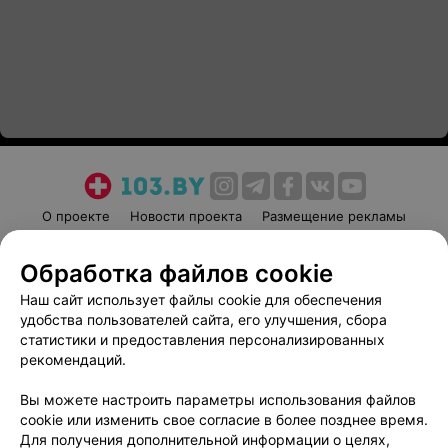
О проекте
Новости проекта
Размещение рекламы
Медицинский маркетинг
Публичный договор
Обработка файлов cookie
Пользовательское соглашение
Способы оплаты
Наш сайт использует файлы cookie для обеспечения
Вакансии
Партнеры
удобства пользователей сайта, его улучшения, сбора
Написать руководителю 103.by
статистики и предоставления персонализированных
Написать в поддержку
рекомендаций.
Персональные настройки cookie
Вы можете настроить параметры использования файлов
Обработка персональных данных
cookie или изменить свое согласие в более позднее время.
Для получения дополнительной информации о целях,