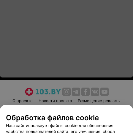
О проекте
Новости проекта
Размещение рекламы
Медицинский маркетинг
Публичный договор
Обработка файлов cookie
Пользовательское соглашение
Способы оплаты
Наш сайт использует файлы cookie для обеспечения
Вакансии
Партнеры
удобства пользователей сайта, его улучшения, сбора