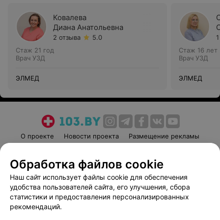
Ковалева
Диана Анатольевна
2 отзыва
5.0
1
Стаж 21 год
Стаж 16 лет
Врач УЗД
Врач УЗД
ЭЛМЕД
ЭЛМЕД
О проекте
Новости проекта
Размещение рекламы
Медицинский маркетинг
Публичный договор
Обработка файлов cookie
Пользовательское соглашение
Способы оплаты
Наш сайт использует файлы cookie для обеспечения
Вакансии
Партнеры
удобства пользователей сайта, его улучшения, сбора
Написать руководителю 103.by
статистики и предоставления персонализированных
Написать в поддержку
рекомендаций.
Персональные настройки cookie