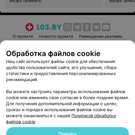
elicato (эликато)
elicato (элик
О проекте
Новости проекта
Размещение рекламы
Медицинский маркетинг
Публичный договор
Обработка файлов cookie
Пользовательское соглашение
Способы оплаты
Наш сайт использует файлы cookie для обеспечения
Вакансии
Партнеры
удобства пользователей сайта, его улучшения, сбора
Написать руководителю 103.by
статистики и предоставления персонализированных
Написать в поддержку
рекомендаций.
Персональные настройки cookie
Вы можете настроить параметры использования файлов
Обработка персональных данных
cookie или изменить свое согласие в более позднее время.
Для получения дополнительной информации о целях,
сроках и порядке использования файлов cookie вы
можете ознакомиться с нашей
Политикой обработки
файлов cookie
Принять