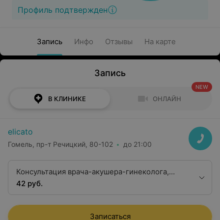
Профиль подтвержден
Запись
Инфо
Отзывы
На карте
Запись
NEW
В КЛИНИКЕ
ОНЛАЙН
elicato
Гомель, пр-т Речицкий, 80-102
до 21:00
Консультация врача-акушера-гинеколога,
врача-онколога-хирурга (гинеколога) второй
42 руб.
квалификационной категории без
использования одноразовых материалов
Записаться