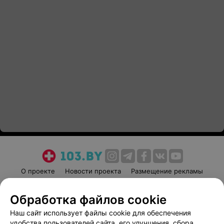
О проекте
Новости проекта
Размещение рекламы
Медицинский маркетинг
Публичный договор
Обработка файлов cookie
Пользовательское соглашение
Способы оплаты
Наш сайт использует файлы cookie для обеспечения
Вакансии
Партнеры
удобства пользователей сайта, его улучшения, сбора