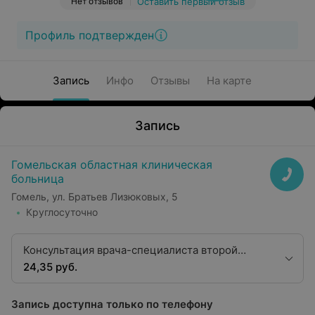
Нет отзывов
Оставить первый отзыв
Профиль подтвержден
Запись
Инфо
Отзывы
На карте
Запись
Гомельская областная клиническая
больница
Гомель, ул. Братьев Лизюковых, 5
Круглосуточно
Консультация врача-специалиста второй
квалификационной категории
24,35 руб.
терапевтического профиля
Запись доступна только по телефону