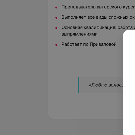
Преподаватель авторского курс
Выполняет все виды сложных о
Основная квалификация: работа
выпрямлениями
Работает по Приваловой
«Люблю волосы клие