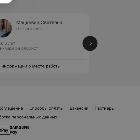
Мацкевич Светлана
Юхник
Нет отзывов
2 отзы
ж 6 лет
Стаж 4 года
икмахер-колорист
Парикмахер-колор
 информации о месте работы
Нет информации о
соглашение
Способы оплаты
Вакансии
Партнеры
ботка персональных данных