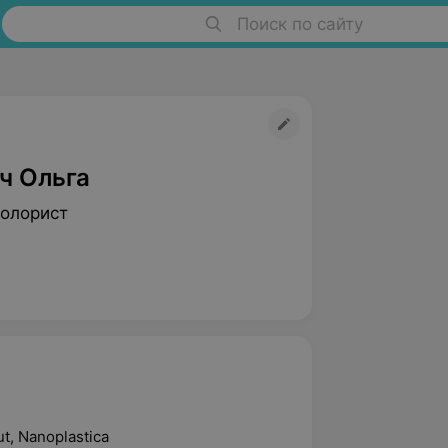
Поиск по сайту
ч Ольга
олорист
t, Nanoplastica