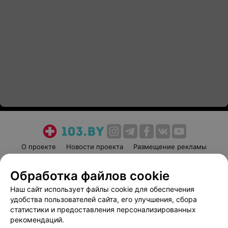
О проекте
Новости проекта
Размещение рекламы
Медицинский маркетинг
Публичный договор
Обработка файлов cookie
Пользовательское соглашение
Способы оплаты
Наш сайт использует файлы cookie для обеспечения
Вакансии
Партнеры
удобства пользователей сайта, его улучшения, сбора
Написать руководителю 103.by
статистики и предоставления персонализированных
Написать в поддержку
рекомендаций.