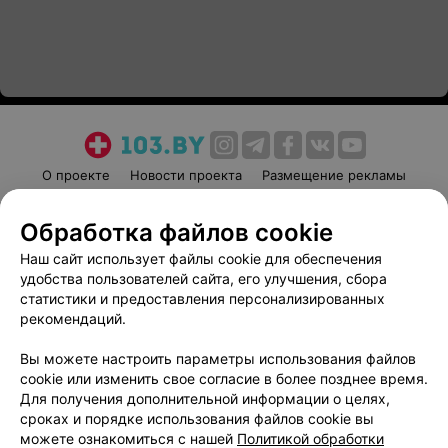
О проекте
Новости проекта
Размещение рекламы
Медицинский маркетинг
Публичный договор
Обработка файлов cookie
Пользовательское соглашение
Способы оплаты
Наш сайт использует файлы cookie для обеспечения
Вакансии
Партнеры
удобства пользователей сайта, его улучшения, сбора
Написать руководителю 103.by
статистики и предоставления персонализированных
Написать в поддержку
рекомендаций.
Персональные настройки cookie
Вы можете настроить параметры использования файлов
Обработка персональных данных
cookie или изменить свое согласие в более позднее время.
Для получения дополнительной информации о целях,
сроках и порядке использования файлов cookie вы
можете ознакомиться с нашей
Политикой обработки