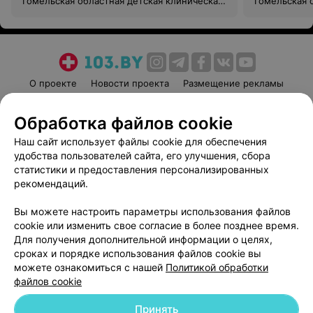
Гомельская областная детская клиническая
Гомельская 
больница
больница
О проекте
Новости проекта
Размещение рекламы
Медицинский маркетинг
Публичный договор
Обработка файлов cookie
Пользовательское соглашение
Способы оплаты
Наш сайт использует файлы cookie для обеспечения
Вакансии
Партнеры
удобства пользователей сайта, его улучшения, сбора
Написать руководителю 103.by
статистики и предоставления персонализированных
Написать в поддержку
рекомендаций.
Персональные настройки cookie
Вы можете настроить параметры использования файлов
Обработка персональных данных
cookie или изменить свое согласие в более позднее время.
Для получения дополнительной информации о целях,
сроках и порядке использования файлов cookie вы
можете ознакомиться с нашей
Политикой обработки
файлов cookie
Принять