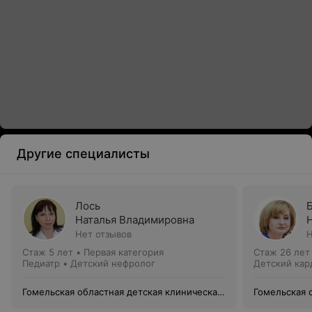
Другие специалисты
Лось
Наталья Владимировна
Нет отзывов
Н
Стаж 5 лет
•
Первая категория
Стаж 26 лет
Педиатр • Детский нефролог
Детский кар
Гомельская областная детская клиническая
Гомельская 
больница
больница