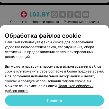
О проекте
Новости проекта
Размещение рекламы
Медицинский маркетинг
Публичный договор
Обработка файлов cookie
Пользовательское соглашение
Способы оплаты
Наш сайт использует файлы cookie для обеспечения
Вакансии
Партнеры
удобства пользователей сайта, его улучшения, сбора
Написать руководителю 103.by
статистики и предоставления персонализированных
Написать в поддержку
рекомендаций.
Персональные настройки cookie
Вы можете настроить параметры использования файлов
Обработка персональных данных
cookie или изменить свое согласие в более позднее время.
Для получения дополнительной информации о целях,
сроках и порядке использования файлов cookie вы
можете ознакомиться с нашей
Политикой обработки
файлов cookie
Принять
© 2026 ООО «Артокс Лаб», УНП 191700409
| 220012, Республика Беларусь,
г. Минск, улица Толбухина, 2, пом. 16 | help@103.by