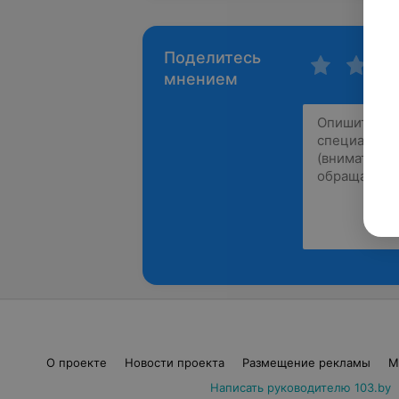
Поделитесь
мнением
О проекте
Новости проекта
Размещение рекламы
М
Написать руководителю 103.by